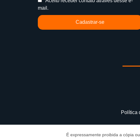
Aceito receber contato através desse e-
mail.
Cadastrar-se
Política
É expressamente proibida a cópia ou 